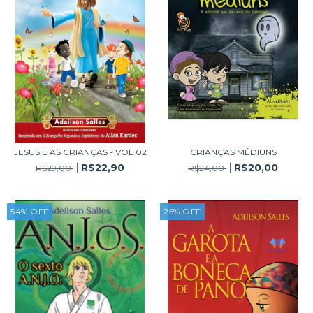
JESUS E AS CRIANÇAS - VOL 02
CRIANÇAS MÉDIUNS
R$22,90
R$20,00
R$29,00
R$24,00
54
%
OFF
25
%
OFF