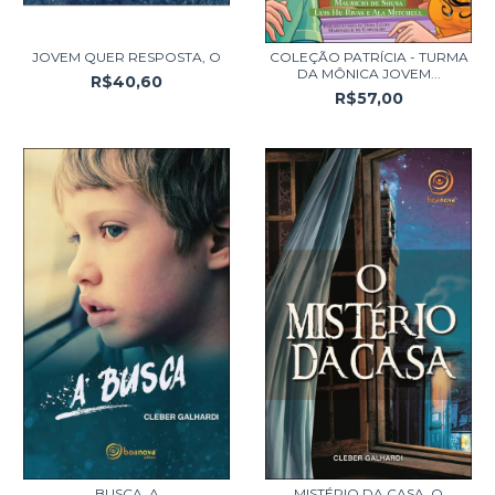
JOVEM QUER RESPOSTA, O
COLEÇÃO PATRÍCIA - TURMA
DA MÔNICA JOVEM...
R$40,60
R$57,00
BUSCA, A
MISTÉRIO DA CASA, O