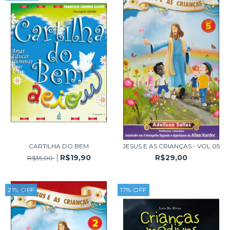
CARTILHA DO BEM
JESUS E AS CRIANÇAS - VOL 05
R$19,90
R$29,00
R$35,00
21
%
OFF
17
%
OFF