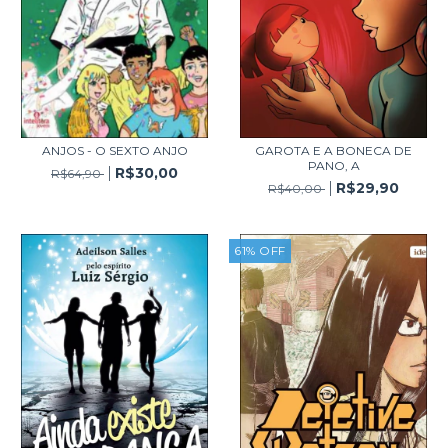
ANJOS - O SEXTO ANJO
GAROTA E A BONECA DE
PANO, A
R$30,00
R$64,90
R$29,90
R$40,00
61
%
OFF