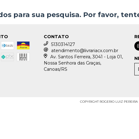
os para sua pesquisa. Por favor, tente
NTO
CONTATO
R
5130314127
atendimento@livrariacx.com.br
Av. Santos Ferreira, 3041 - Loja 01,
N
Nossa Senhora das Graças,
Canoas/RS
COPYRIGHT ROGERIO LUIZ PEREIRA LI