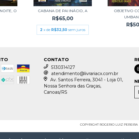
NOITE, O
CABANA DE PAI INÁCIO, A
OBJETIVO C
UMBAN
R$65,00
R$50
2
x de
R$32,50
sem juros
NTO
CONTATO
R
5130314127
atendimento@livrariacx.com.br
Av. Santos Ferreira, 3041 - Loja 01,
N
Nossa Senhora das Graças,
Canoas/RS
COPYRIGHT ROGERIO LUIZ PEREIRA LI