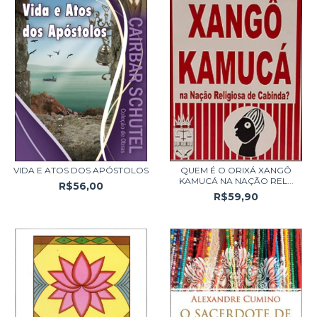
VIDA E ATOS DOS APÓSTOLOS
QUEM É O ORIXÁ XANGÔ
KAMUCÁ NA NAÇÃO REL...
R$56,00
R$59,90