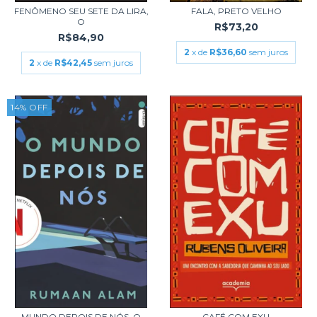
FENÔMENO SEU SETE DA LIRA,
FALA, PRETO VELHO
O
R$73,20
R$84,90
2
x de
R$36,60
sem juros
2
x de
R$42,45
sem juros
14
%
OFF
MUNDO DEPOIS DE NÓS, O
CAFÉ COM EXU