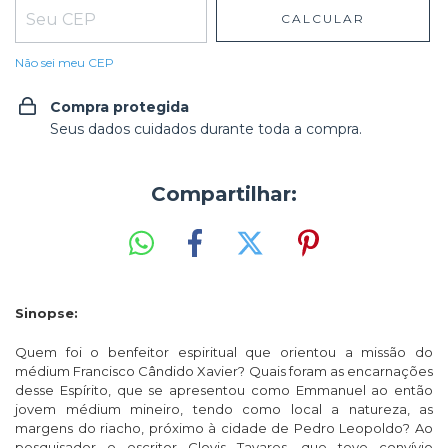
CALCULAR
Não sei meu CEP
Compra protegida
Seus dados cuidados durante toda a compra.
Compartilhar:
Sinopse:
Quem foi o benfeitor espiritual que orientou a missão do
médium Francisco Cândido Xavier? Quais foram as encarnações
desse Espírito, que se apresentou como Emmanuel ao então
jovem médium mineiro, tendo como local a natureza, as
margens do riacho, próximo à cidade de Pedro Leopoldo? Ao
pesquisador e escritor Clovis Tavares, que teve convívio