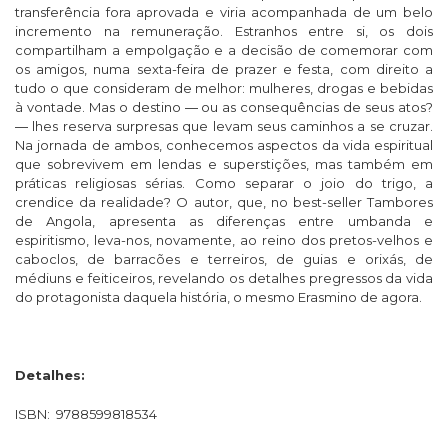
transferência fora aprovada e viria acompanhada de um belo
incremento na remuneração. Estranhos entre si, os dois
compartilham a empolgação e a decisão de comemorar com
os amigos, numa sexta-feira de prazer e festa, com direito a
tudo o que consideram de melhor: mulheres, drogas e bebidas
à vontade. Mas o destino ― ou as consequências de seus atos?
― lhes reserva surpresas que levam seus caminhos a se cruzar.
Na jornada de ambos, conhecemos aspectos da vida espiritual
que sobrevivem em lendas e superstições, mas também em
práticas religiosas sérias. Como separar o joio do trigo, a
crendice da realidade? O autor, que, no best-seller Tambores
de Angola, apresenta as diferenças entre umbanda e
espiritismo, leva-nos, novamente, ao reino dos pretos-velhos e
caboclos, de barracões e terreiros, de guias e orixás, de
médiuns e feiticeiros, revelando os detalhes pregressos da vida
do protagonista daquela história, o mesmo Erasmino de agora.
Detalhes:
ISBN: 9788599818534