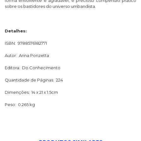
forma envolvente e agradável, é precioso compêndio prático
sobre os bastidores do universo umbandista.
Detalhes:
ISBN: 9788576182771
Autor: Anna Ponzetta
Editora: Do Conhecimento
Quantidade de Páginas: 224
Dimenções: 14 x 21 x 1.5cm
Peso: 0.265 kg