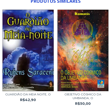
PRODUTOS SIMILARES
GUARDIÃO DA MEIA NOITE, O
OBJETIVO CÓSMICO DA
UMBANDA, O
R$42,90
R$50,00