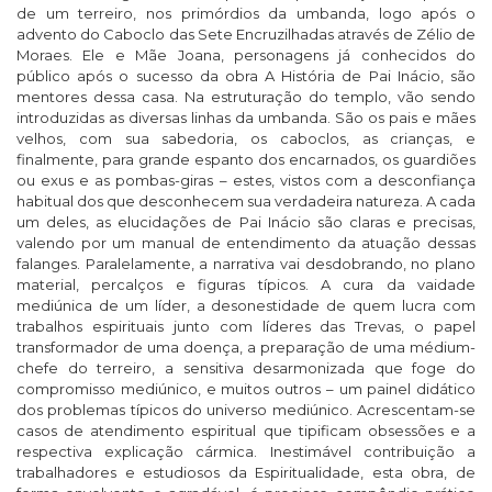
de um terreiro, nos primórdios da umbanda, logo após o
advento do Caboclo das Sete Encruzilhadas através de Zélio de
Moraes. Ele e Mãe Joana, personagens já conhecidos do
público após o sucesso da obra A História de Pai Inácio, são
mentores dessa casa. Na estruturação do templo, vão sendo
introduzidas as diversas linhas da umbanda. São os pais e mães
velhos, com sua sabedoria, os caboclos, as crianças, e
finalmente, para grande espanto dos encarnados, os guardiões
ou exus e as pombas-giras – estes, vistos com a desconfiança
habitual dos que desconhecem sua verdadeira natureza. A cada
um deles, as elucidações de Pai Inácio são claras e precisas,
valendo por um manual de entendimento da atuação dessas
falanges. Paralelamente, a narrativa vai desdobrando, no plano
material, percalços e figuras típicos. A cura da vaidade
mediúnica de um líder, a desonestidade de quem lucra com
trabalhos espirituais junto com líderes das Trevas, o papel
transformador de uma doença, a preparação de uma médium-
chefe do terreiro, a sensitiva desarmonizada que foge do
compromisso mediúnico, e muitos outros – um painel didático
dos problemas típicos do universo mediúnico. Acrescentam-se
casos de atendimento espiritual que tipificam obsessões e a
respectiva explicação cármica. Inestimável contribuição a
trabalhadores e estudiosos da Espiritualidade, esta obra, de