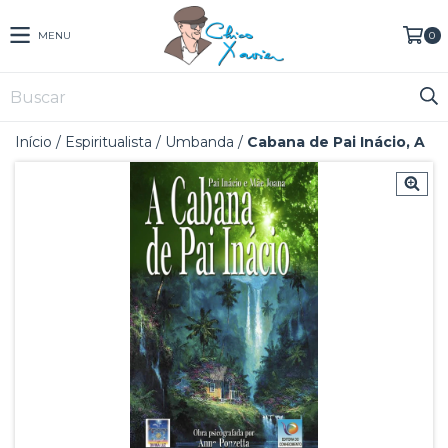
MENU
0
Início
/
Espiritualista
/
Umbanda
/
Cabana de Pai Inácio, A