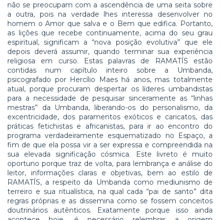
não se preocupam com a ascendência de uma seita sobre
a outra, pois na verdade lhes interessa desenvolver no
homem o Amor que salva e o Bem que edifica. Portanto,
as lições que recebe continuamente, acima do seu grau
espiritual, significam a “nova posição evolutiva” que ele
depois deverá assumir, quando terminar sua experiência
religiosa em curso. Estas palavras de RAMATÍS estão
contidas num capítulo inteiro sobre a Umbanda,
psicografado por Hercílio Maes há anos, mas totalmente
atual, porque procuram despertar os líderes umbandistas
para a necessidade de pesquisar sinceramente as “linhas
mestras” da Umbanda, liberando-os do personalismo, da
excentricidade, dos paramentos exóticos e caricatos, das
práticas fetichistas e africanistas, para ir ao encontro do
programa verdadeiramente esquematizado no Espaço, a
fim de que ela possa vir a ser expressa e compreendida na
sua elevada significação cósmica. Este livreto é muito
oportuno porque traz de volta, para lembrança e análise do
leitor, informações claras e objetivas, bem ao estilo de
RAMATÍS, a respeito da Umbanda como mediunismo de
terreiro e sua ritualística, na qual cada “pai de santo” dita
regras próprias e as dissemina como se fossem conceitos
doutrinários autênticos. Exatamente porque isso ainda
acontece hoje, é necessário relembrar a origem