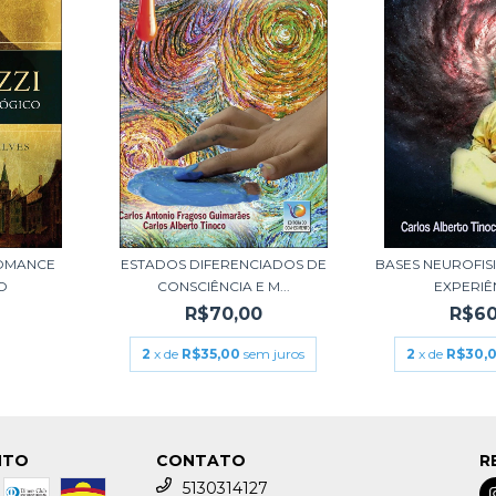
ROMANCE
ESTADOS DIFERENCIADOS DE
BASES NEUROFIS
O
CONSCIÊNCIA E M...
EXPERIÊN
R$70,00
R$60
2
x de
R$35,00
sem juros
2
x de
R$30,
NTO
CONTATO
R
5130314127