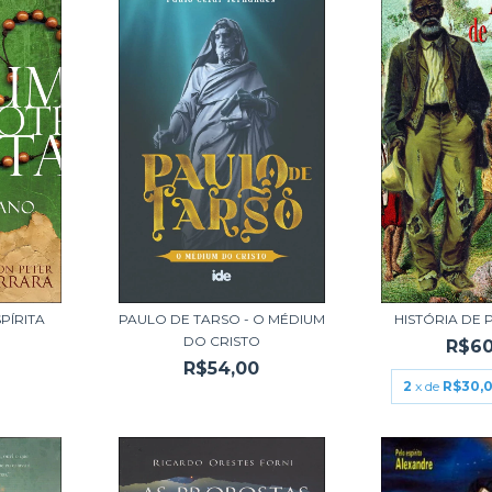
PÍRITA
PAULO DE TARSO - O MÉDIUM
HISTÓRIA DE P
DO CRISTO
R$60
R$54,00
2
x de
R$30,