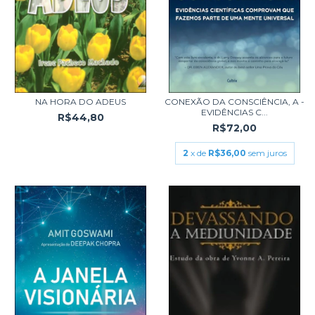
NA HORA DO ADEUS
CONEXÃO DA CONSCIÊNCIA, A -
EVIDÊNCIAS C...
R$44,80
R$72,00
2
x de
R$36,00
sem juros