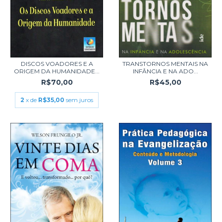
DISCOS VOADORES E A
TRANSTORNOS MENTAIS NA
ORIGEM DA HUMANIDADE...
INFÂNCIA E NA ADO...
R$70,00
R$45,00
2
x de
R$35,00
sem juros