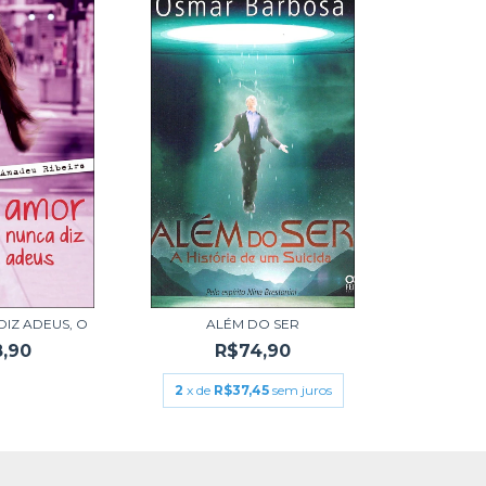
IZ ADEUS, O
ALÉM DO SER
,90
R$74,90
2
x de
R$37,45
sem juros