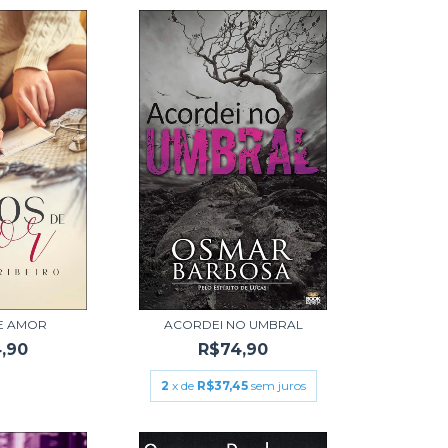
E AMOR
ACORDEI NO UMBRAL
,90
R$74,90
2
x de
R$37,45
sem juros