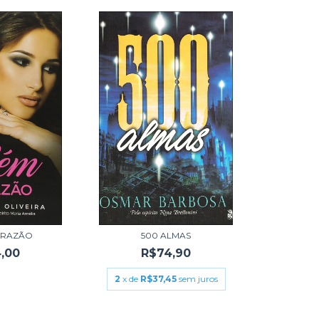
 RAZÃO
500 ALMAS
,00
R$74,90
2
x de
R$37,45
sem juros