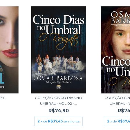
VEL
COLEÇÃO CINCO DIAS NO
COLEÇÃO CIN
UMBRAL - VOL 02 -...
UMBRAL - VO
R$74,90
R$74
2
x de
R$37,45
sem juros
2
x de
R$37,