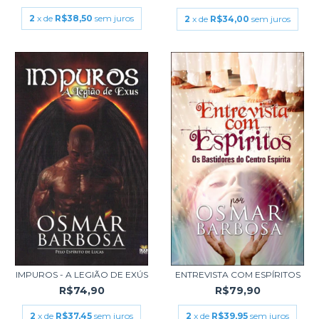
2
x de
R$38,50
sem juros
2
x de
R$34,00
sem juros
IMPUROS - A LEGIÃO DE EXÚS
ENTREVISTA COM ESPÍRITOS
R$74,90
R$79,90
2
x de
R$37,45
sem juros
2
x de
R$39,95
sem juros