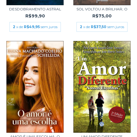
DESDOBRAMENTO ASTRAL
SOL VOLTOU A BRILHAR, O
R$99,90
R$75,00
2
x de
R$49,95
sem juros
2
x de
R$37,50
sem juros
AMOR É UMA ESCOLHA, O
UM AMOR DIFERENTE