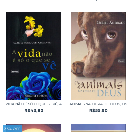
VIDA NÃO É SÓ O QUE SE VÊ, A
ANIMAIS NA OBRA DE DEUS, OS
R$43,80
R$55,90
33
%
OFF