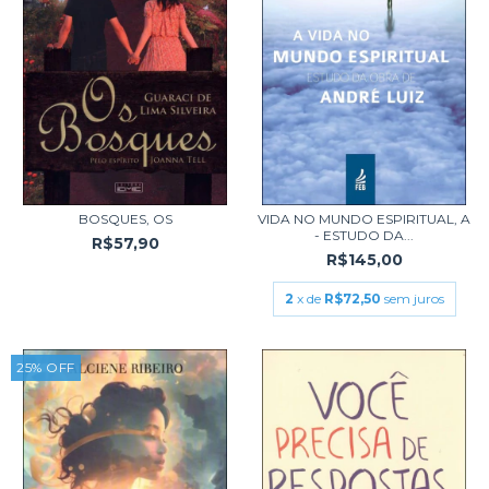
BOSQUES, OS
VIDA NO MUNDO ESPIRITUAL, A
- ESTUDO DA...
R$57,90
R$145,00
2
x de
R$72,50
sem juros
25
%
OFF