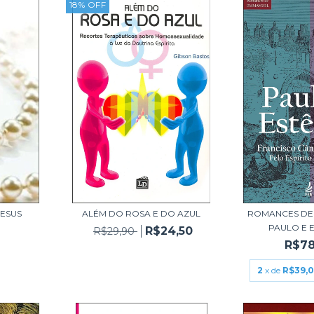
18
%
OFF
JESUS
ALÉM DO ROSA E DO AZUL
ROMANCES DE
PAULO E 
R$24,50
R$29,90
R$78
2
x de
R$39,