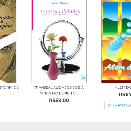
ISTÓRIA DE
TRANSEXUALIDADES SOB A
ALÉM D
ÓTICA DO ESPÍRITO...
R$67
R$59,00
2
x de
R$33,