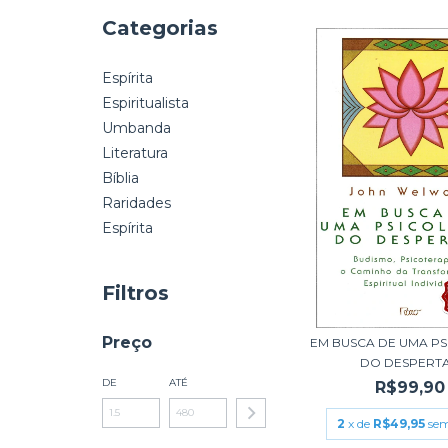
Categorias
Espírita
Espiritualista
Umbanda
Literatura
Bíblia
Raridades
Espírita
Filtros
Preço
EM BUSCA DE UMA P
DO DESPERT
DE
ATÉ
R$99,90
2
x de
R$49,95
sem